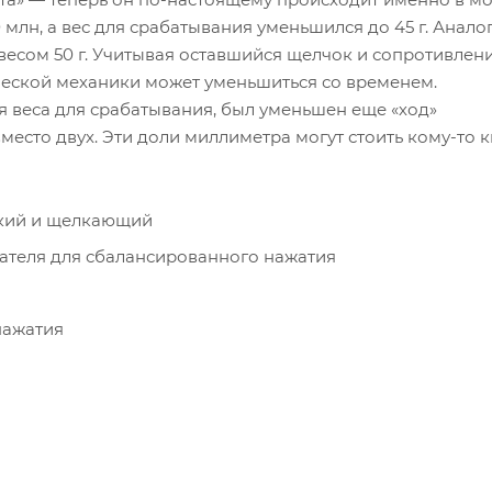
млн, а вес для срабатывания уменьшился до 45 г. Анало
 весом 50 г. Учитывая оставшийся щелчок и сопротивлен
ической механики может уменьшиться со временем.
 веса для срабатывания, был уменьшен еще «ход»
вместо двух. Эти доли миллиметра могут стоить кому-то 
гкий и щелкающий
ателя для сбалансированного нажатия
нажатия
з экокожи и мягкой эрго-пеной внутри