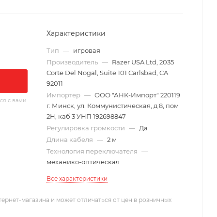
Характеристики
Тип
—
игровая
Производитель
—
Razer USA Ltd, 2035
Corte Del Nogal, Suite 101 Carlsbad, CA
92011
Импортер
—
ООО "АНК-Импорт" 220119
ся с вами
г. Минск, ул. Коммунистическая, д 8, пом
2Н, каб 3 УНП 192698847
Регулировка громкости
—
Да
Длина кабеля
—
2 м
Технология переключателя
—
механико-оптическая
Все характеристики
тернет-магазина и может отличаться от цен в розничных