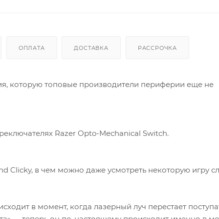
ОПЛАТА
ДОСТАВКА
РАССРОЧКА
ия, которую топовые производители периферии еще не
реключателях Razer Opto-Mechanical Switch.
d Clicky, в чем можно даже усмотреть некоторую игру сл
сходит в момент, когда лазерный луч перестает поступа
вета» — теперь он по-настоящему происходит именно в м