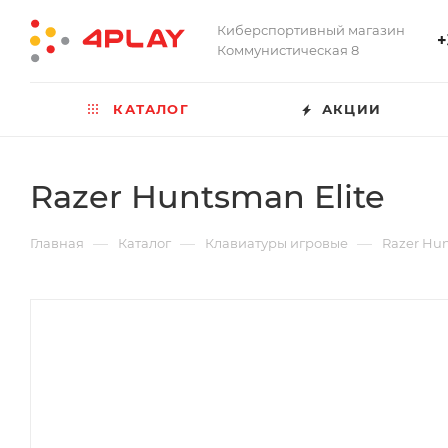
Киберспортивный магазин
+
Коммунистическая 8
КАТАЛОГ
АКЦИИ
Razer Huntsman Elite
—
—
—
Главная
Каталог
Клавиатуры игровые
Razer Hun