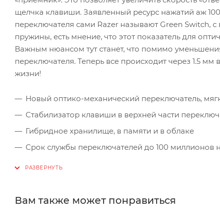
щелчка клавиши. Заявленный ресурс нажатий аж 100 
переключателя сами Razer называют Green Switch, с
пружины, есть мнение, что этот показатель для опт
Важным нюансом тут станет, что помимо уменьшения
переключателя. Теперь все происходит через 1.5 мм 
жизни!
Новый оптико-механический переключатель, мя
Стабилизатор клавиши в верхней части переключ
Гибридное хранилище, в памяти и в облаке
Срок службы переключателей до 100 миллионов 
Подсветка Chroma с 16.8 миллионами оттенков
Магнитная подставка под запястье с покрытием и
Подсвеченный медиаблок
Вам также может понравиться