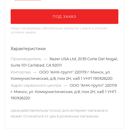
ПОД ЗАКАЗ
Наши менеджеры обязательно свяжутся с вами и уточнят
условия заказа
Характеристики
Производитель
—
Razer USA Ltd, 2035 Corte Del Nogal,
Suite 101 Carlsbad, CA 92011
Импортер
—
ООО "АНК-групп" 220119 г. Минск, ул.
Коммунистическая, д 8, пом 2Н, каб 1 УНП 190926220
Адрес сервисного центра
—
ООО "АНК-групп" 220119
г. Минск, ул. Коммунистическая, д 8, пом 2Н, каб 1 УНП
190926220
Цена действительна только для интернет-магазина и
может отличаться от цен в розничных магазинах