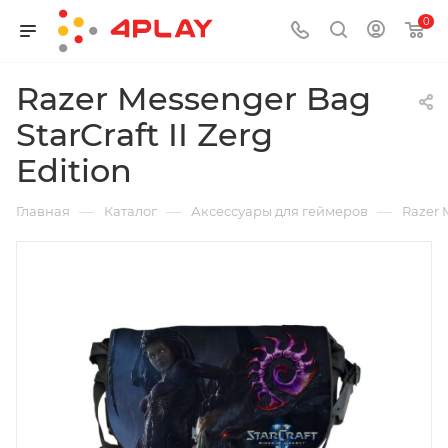
0
Razer Messenger Bag
StarCraft II Zerg
Edition
—
—
—
Главная
Каталог
Аксессуары для геймеров
Razer 